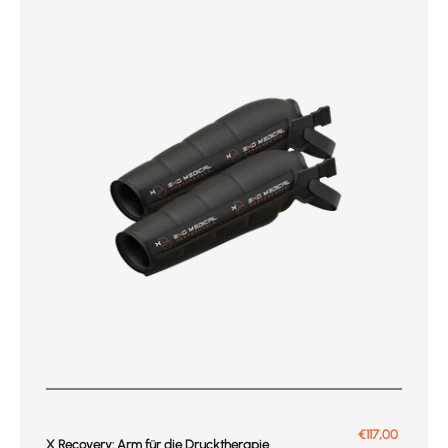
Prix de vente
€117,00
X Recovery: Arm für die Drucktherapie