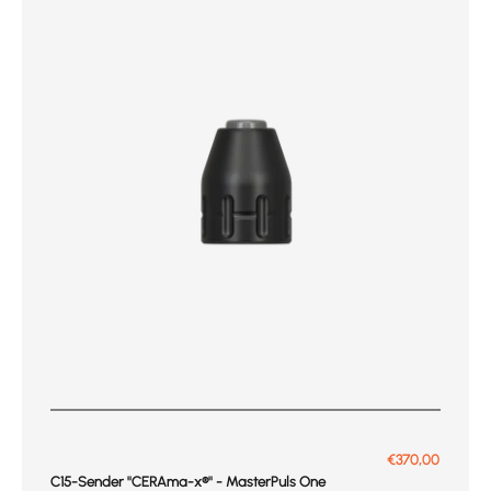
Prix de vente
€370,00
C15-Sender ''CERAma-x®'' - MasterPuls One