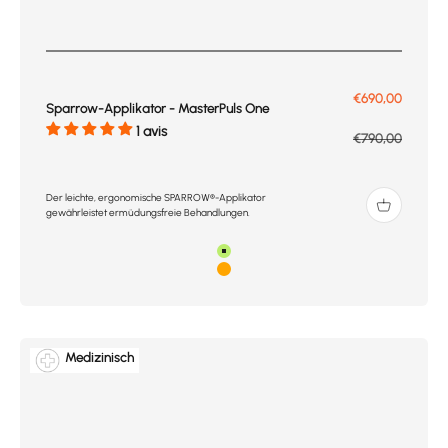
Prix de vente
€690,00
Sparrow-Applikator - MasterPuls One
1 avis
Prix normal
€790,00
Der leichte, ergonomische SPARROW®-Applikator
gewährleistet ermüdungsfreie Behandlungen.
Grün
Orange
Medizinisch