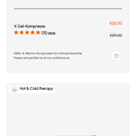
Prix de vente
€25,00
X Gel-Kompresse
170 avis
Prix normal
€59,00
Kälte- & Wärme-Kompressen für 6 Körperbereiche.
Passen sich perfekt an Arme und Beine an.
Hot & Cold therapy