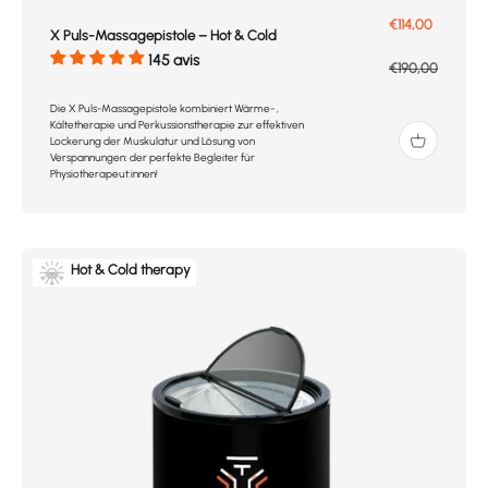
Prix de vente
€114,00
X Puls-Massagepistole – Hot & Cold
145 avis
Prix normal
€190,00
Die X Puls-Massagepistole kombiniert Wärme- ,
Kältetherapie und Perkussionstherapie zur effektiven
Lockerung der Muskulatur und Lösung von
Verspannungen: der perfekte Begleiter für
Physiotherapeut:innen!
Hot & Cold therapy