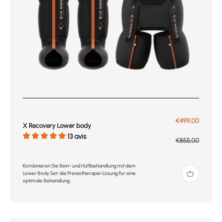
Prix de vente
€499,00
X Recovery Lower body
13 avis
Prix normal
€855,00
Kombinieren Sie Bein- und Hüftbehandlung mit dem
Lower Body Set: die Pressotherapie-Lösung für eine
optimale Behandlung.