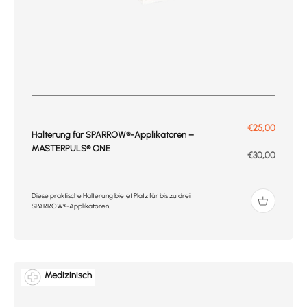
Prix de vente
€25,00
Halterung für SPARROW®-Applikatoren –
MASTERPULS® ONE
Prix normal
€30,00
Diese praktische Halterung bietet Platz für bis zu drei
SPARROW®-Applikatoren.
Medizinisch