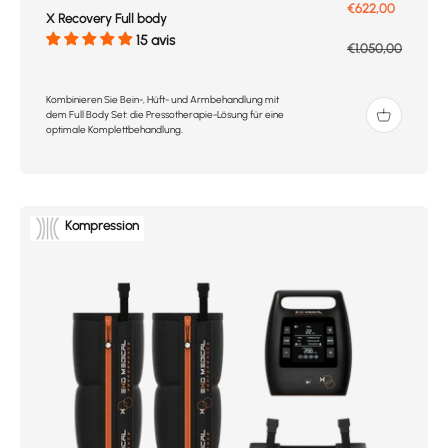
Prix de vente
€622,00
X Recovery Full body
15 avis
Prix normal
€1.050,00
Kombinieren Sie Bein-, Hüft- und Armbehandlung mit
dem Full Body Set: die Pressotherapie-Lösung für eine
optimale Komplettbehandlung.
Kompression