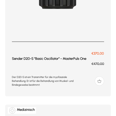
Prix de vente
€370,00
Sender D20-S ''Basic Oscillator'' - MasterPuls One
Prix normal
€470,00
Der D20-S ist ein Transmitter für die myofasziale
Behandlung. Er ist für die Behandlung von Muskel- und
Bindegewebe bestimmt.
Medizinisch