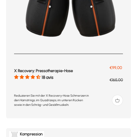
Prix de vente
€99,00
X Recovery: Pressotherapie-Hose
18 avis
Prix normal
€165,00
Reduzieren Sie mit der X Recovery-Hose Schmerzen in
den Hamstrings, im Quadrizeps, im unteren Rücken
sowie in den Schräg- und Gesäßmuskeln.
Kompression