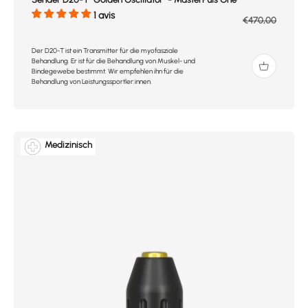
1 avis
Prix normal
€470,00
Der D20-T ist ein Transmitter für die myofasziale
Behandlung. Er ist für die Behandlung von Muskel- und
Bindegewebe bestimmt. Wir empfehlen ihn für die
Behandlung von Leistungssportler:innen.
Medizinisch