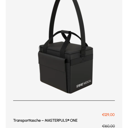
Prix de vente
€129,00
Transporttasche – MASTERPULS® ONE
Prix normal
€160,00