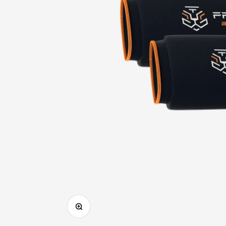
In das Bild hineinzoomen