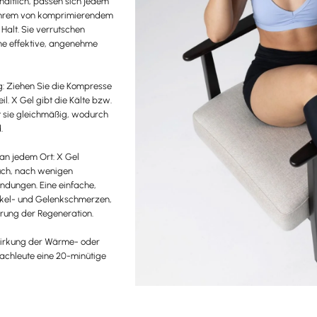
hältlich, passen sich jedem
 ihrem von komprimierendem
alt. Sie verrutschen
ne effektive, angenehme
ng: Ziehen Sie die Kompresse
l. X Gel gibt die Kälte bzw.
t sie gleichmäßig, wodurch
.
an jedem Ort: X Gel
auch, nach wenigen
dungen. Eine einfache,
skel- und Gelenkschmerzen,
rung der Regeneration.
Wirkung der Wärme- oder
achleute eine 20-minütige