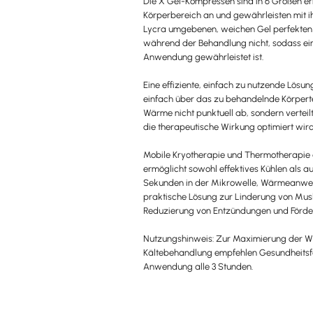
Die X Gel-Kompressen sind in 6 Größen er
Körperbereich an und gewährleisten mit
Lycra umgebenen, weichen Gel perfekten H
während der Behandlung nicht, sodass ei
Anwendung gewährleistet ist.
Eine effiziente, einfach zu nutzende Lösu
einfach über das zu behandelnde Körpertei
Wärme nicht punktuell ab, sondern verteil
die therapeutische Wirkung optimiert wird
Mobile Kryotherapie und Thermotherapie 
ermöglicht sowohl effektives Kühlen als 
Sekunden in der Mikrowelle, Wärmeanwen
praktische Lösung zur Linderung von Mu
Reduzierung von Entzündungen und Förde
Nutzungshinweis: Zur Maximierung der 
Kältebehandlung empfehlen Gesundheitsf
Anwendung alle 3 Stunden.