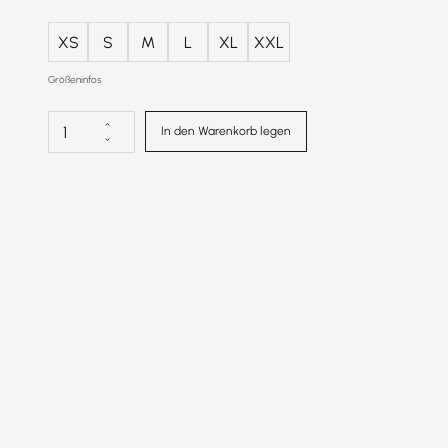
XS
S
M
L
XL
XXL
Größeninfos
In den Warenkorb legen