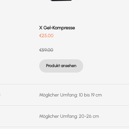
X Gel-Kompresse
Prix de vente
€25,00
Prix normal
€59,00
Produkt ansehen
S
Möglicher Umfang: 10 bis 19 cm
Möglicher Umfang: 20-26 cm