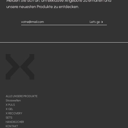
Melden Sie sich an, um exklusive Angebote zu erhalten und
unsere neuesten Produkte zu entdecken.
Let's go
ALLE UNSERE PRODUKTE
Stosswellen
X PULS
X GEL
X RECOVERY
SETS
HANDBÜCHER
KONTAKT