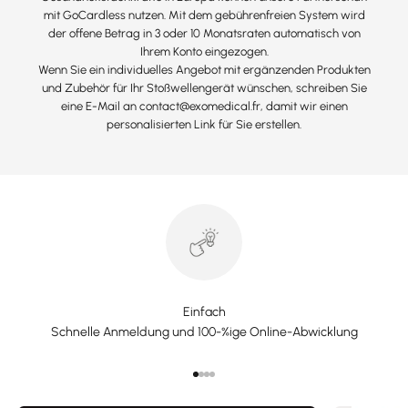
mit GoCardless nutzen. Mit dem gebührenfreien System wird
der offene Betrag in 3 oder 10 Monatsraten automatisch von
Ihrem Konto eingezogen.
Wenn Sie ein individuelles Angebot mit ergänzenden Produkten
und Zubehör für Ihr Stoßwellengerät wünschen, schreiben Sie
eine E-Mail an contact@exomedical.fr, damit wir einen
personalisierten Link für Sie erstellen.
Einfach
Schnelle Anmeldung und 100-%ige Online-Abwicklung
Gehe zu Element 1
Gehe zu Element 2
Gehe zu Element 3
Gehe zu Element 4