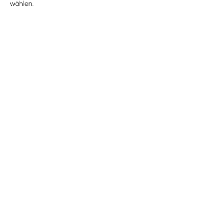
wählen.
3 gebührenfreie Raten (Rabattpreis)