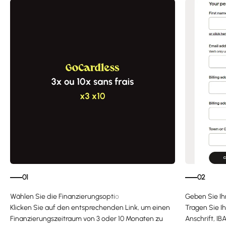
01
02
Klicken Sie auf den entsprechenden Link, um einen
Tragen Sie I
Finanzierungszeitraum von 3 oder 10 Monaten zu
Anschrift, IB