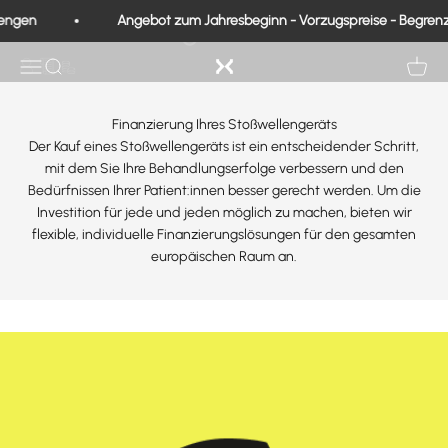
Zum Inhalt springen
Finanzierung
engen
Angebot zum Jahresbeginn - Vorzugspreise - Begren
Exo Medical
Navigation öffnen
Suche
Waren
Finanzierung Ihres Stoßwellengeräts
Der Kauf eines Stoßwellengeräts ist ein entscheidender Schritt,
mit dem Sie Ihre Behandlungserfolge verbessern und den
Bedürfnissen Ihrer Patient:innen besser gerecht werden. Um die
Investition für jede und jeden möglich zu machen, bieten wir
flexible, individuelle Finanzierungslösungen für den gesamten
europäischen Raum an.