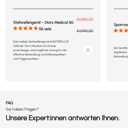
Prix de vente
€4.490,00
Stoßwellengerät – Storz Medical AG
Sparrow
56 avis
Prix normal
€4.990,00
Das radiale Stoßwellengerät MASTERPULS®
ONE der Storz Medical AG ist eine
Der leicht
zuverlässige, wartungsfreie Lösung für die
Applikator
effektive Behandlung von Enthesiopathien
Behandlun
und Triggerpunkten.
FAQ
Sie haben Fragen?
Unsere Expert:innen antworten Ihnen.