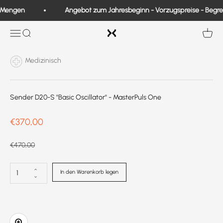
Zum Inhalt springen
 Mengen
Angebot zum Jahresbeginn - Vorzugspreise - Begre
Exo Medical
Navigation öffnen
Suche
Waren
Medizinisch
Sender D20-S ''Basic Oscillator'' - MasterPuls One
Prix de vente
€370,00
Prix normal
€470,00
In den Warenkorb legen
In das Bild hineinzoomen