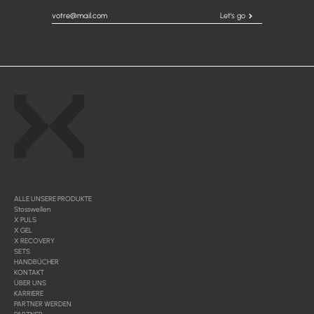
Let's go
ALLE UNSERE PRODUKTE
Stosswellen
X PULS
X GEL
X RECOVERY
SETS
HANDBÜCHER
KONTAKT
ÜBER UNS
KARRIERE
PARTNER WERDEN