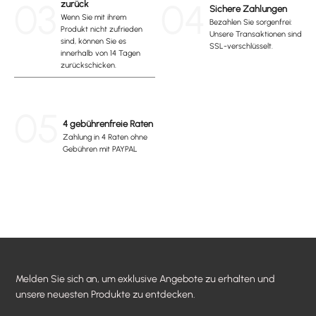
03
04
zurück
Sichere Zahlungen
Wenn Sie mit ihrem
Bezahlen Sie sorgenfrei:
Produkt nicht zufrieden
Unsere Transaktionen sind
sind, können Sie es
SSL-verschlüsselt.
innerhalb von 14 Tagen
zurückschicken.
05
4 gebührenfreie Raten
Zahlung in 4 Raten ohne
Gebühren mit PAYPAL
Melden Sie sich an, um exklusive Angebote zu erhalten und
unsere neuesten Produkte zu entdecken.