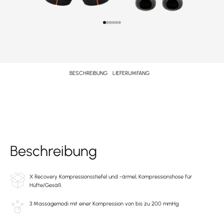
Gehe zu Element 1
Gehe zu Element 2
Gehe zu Element 3
Gehe zu Element 4
Gehe zu Element 5
Gehe zu Element 6
BESCHREIBUNG
LIEFERUMFANG
Beschreibung
X Recovery Kompressionsstiefel und -ärmel, Kompressionshose für
Hüfte/Gesäß.
3 Massagemodi mit einer Kompression von bis zu 200 mmHg.