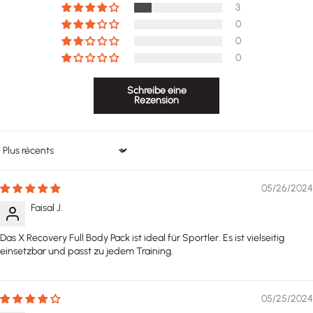
3
0
0
0
Schreibe eine
Rezension
Sort by
05/26/2024
Faisal J.
Das X Recovery Full Body Pack ist ideal für Sportler. Es ist vielseitig
einsetzbar und passt zu jedem Training.
05/25/2024