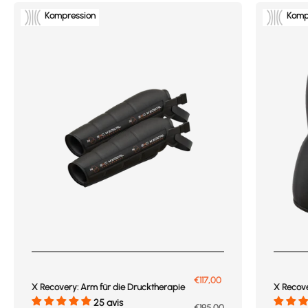
Kompression
Komp
Prix de vente
€117,00
X Recovery: Arm für die Drucktherapie
X Recove
25 avis
Prix normal
€195,00