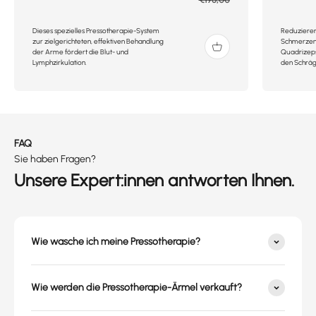
Dieses spezielles Pressotherapie-System
Reduzieren
zur zielgerichteten, effektiven Behandlung
Schmerzen 
der Arme fördert die Blut- und
Quadrizeps
Lymphzirkulation.
den Schräg
FAQ
Sie haben Fragen?
Unsere Expert:innen antworten Ihnen.
Wie wasche ich meine Pressotherapie?
Wie werden die Pressotherapie-Ärmel verkauft?