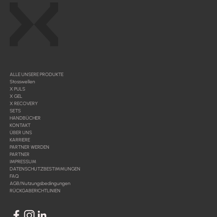
ALLE UNSERE PRODUKTE
Stosswellen
X PULS
X GEL
X RECOVERY
SETS
HANDBÜCHER
KONTAKT
ÜBER UNS
KARRIERE
PARTNER WERDEN
PARTNER
IMPRESSUM
DATENSCHUTZBESTIMMUNGEN
FAQ
AGB/Nutzungsbedingungen
RÜCKGABERICHTLINIEN