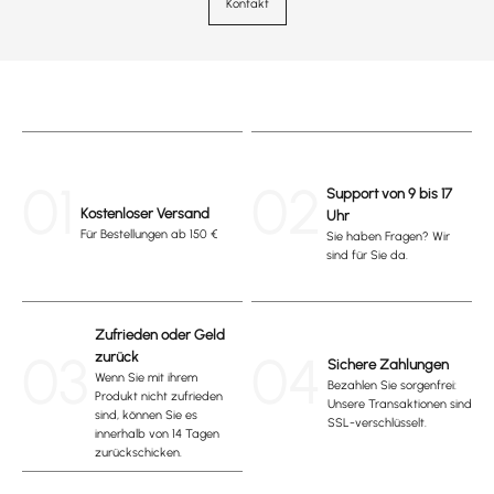
Kontakt
01
02
Support von 9 bis 17
Kostenloser Versand
Uhr
Für Bestellungen ab 150 €
Sie haben Fragen? Wir
sind für Sie da.
Zufrieden oder Geld
03
04
zurück
Sichere Zahlungen
Wenn Sie mit ihrem
Bezahlen Sie sorgenfrei:
Produkt nicht zufrieden
Unsere Transaktionen sind
sind, können Sie es
SSL-verschlüsselt.
innerhalb von 14 Tagen
zurückschicken.