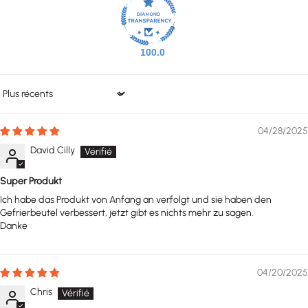
100.0
Sort by
04/28/2025
David Cilly
Super Produkt
Ich habe das Produkt von Anfang an verfolgt und sie haben den
Gefrierbeutel verbessert, jetzt gibt es nichts mehr zu sagen.
Danke
04/20/2025
Chris