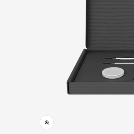
In das Bild hineinzoomen