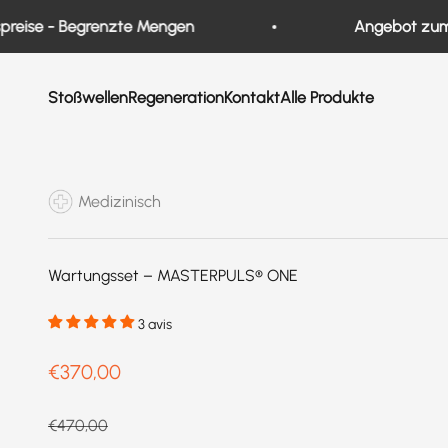
Zum Inhalt springen
 - Begrenzte Mengen
Angebot zum Jahres
Stoßwellen
Regeneration
Kontakt
Alle Produkte
Medizinisch
Wartungsset – MASTERPULS® ONE
3 avis
Prix de vente
€370,00
Prix normal
€470,00