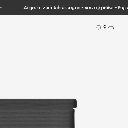
Angebot zum Jahresbeginn - Vorzugspreise - Begrenzte
Suche
Benutzerkont
Warenkor